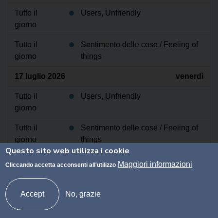
Tutto il
Users, Unfriendly
giorno
Tutto il
Sentimento delle cose / Feeling of
giorno
things
17 luglio 2026
venerdì
Tutto il
Users, Unfriendly
giorno
Tutto il
Sentimento delle cose / Feeling of
giorno
things
Questo sito web utilizza i cookie
18 luglio 2026
sabato
Maggiori informazioni
Cliccando accetta acconsenti all'utilizzo
Tutto il
Users, Unfriendly
giorno
Accept
No, grazie
Tutto il
Sentimento delle cose / Feeling of