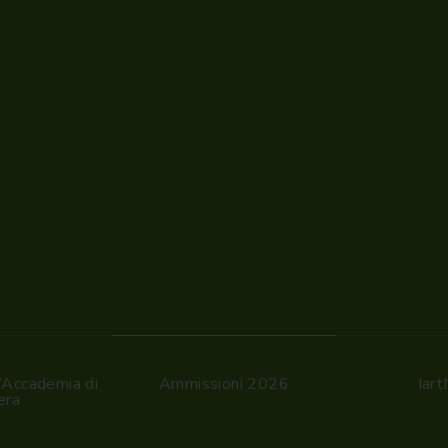
’Accademia di
Ammissioni 2026
Iar
era