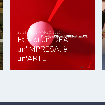
28-29-30-31 MARZO 2023
Fare di un’IDEA
un'IMPRESA, è
un'ARTE