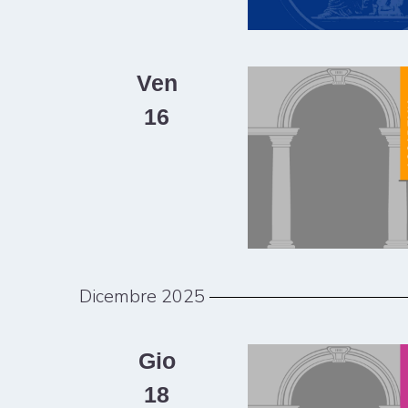
Ven
16
Dicembre 2025
Gio
18