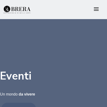
Salta
al
contenuto
principale
Eventi
Un mondo
da vivere