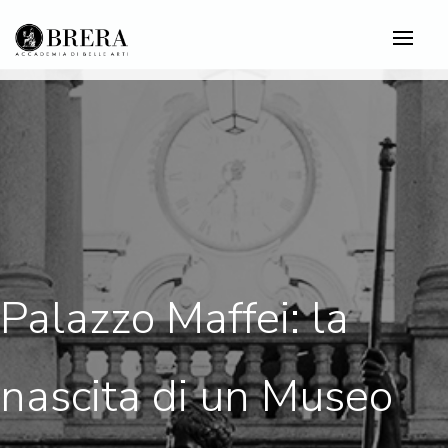
Salta
al
contenuto
principale
Palazzo Maffei: la
nascita di un Museo