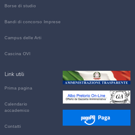
Borse di studio
Bandi di concorso Imprese
Campus delle Arti
Cascina OVI
Link utili
Prima pagina
Calendario
accademico
Contatti