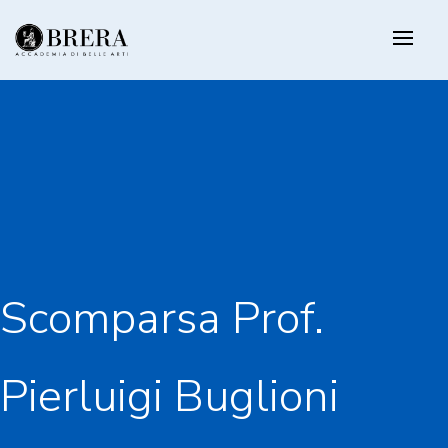
Salta
al
contenuto
principale
Scomparsa Prof.
Pierluigi Buglioni