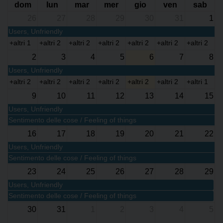
dom
lun
mar
mer
gio
ven
sab
26
27
28
29
30
31
1
Users, Unfriendly
+altri 1
+altri 2
+altri 2
+altri 2
+altri 2
+altri 2
+altri 2
2
3
4
5
6
7
8
Users, Unfriendly
+altri 2
+altri 2
+altri 2
+altri 2
+altri 2
+altri 2
+altri 1
9
10
11
12
13
14
15
Users, Unfriendly
Sentimento delle cose / Feeling of things
16
17
18
19
20
21
22
Users, Unfriendly
Sentimento delle cose / Feeling of things
23
24
25
26
27
28
29
Users, Unfriendly
Sentimento delle cose / Feeling of things
30
31
1
2
3
4
5