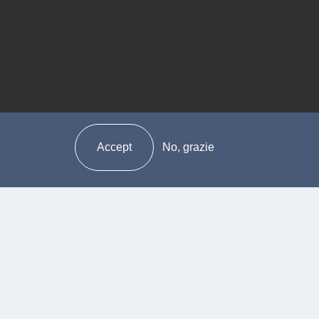
PREISCRIZIONE
ioni
ESAMI DI
letive
AMMISSIONE
a Consulta
A.A.
i Studenti
2025/2026
Accept
No, grazie