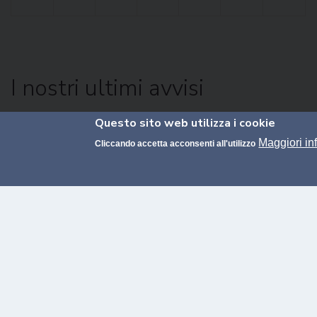
Scomparsa
Circolare
I nostri ultimi avvisi
Prof. Pierluigi
pensioname
Buglioni
2026
Questo sito web utilizza i cookie
TUTTI
BANDI
STUDENTI
DOCENTI
PERSONA
Maggiori in
Cliccando accetta acconsenti all'utilizzo